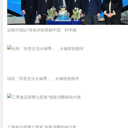
达能中国以“绿色共绘美丽中国 科学赋
玩转「抖音生活火锅季」，火锅班热闹开
三养食品荣膺七星奖“创新消费影响力奖