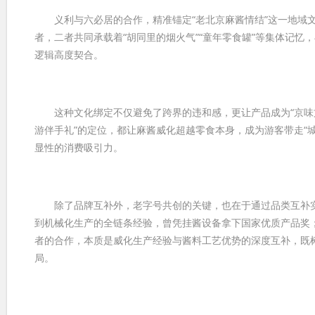
义利与六必居的合作，精准锚定“老北京麻酱情结”这一地域文
者，二者共同承载着“胡同里的烟火气”“童年零食罐”等集体记忆
逻辑高度契合。
这种文化绑定不仅避免了跨界的违和感，更让产品成为“京味文化
游伴手礼”的定位，都让麻酱威化超越零食本身，成为游客带走“
显性的消费吸引力。
除了品牌互补外，老字号共创的关键，也在于通过品类互补实现
到机械化生产的全链条经验，曾凭挂酱设备拿下国家优质产品奖；
者的合作，本质是威化生产经验与酱料工艺优势的深度互补，既树
局。