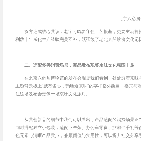
北京六必居
双方达成核心共识：老字号既要守住工艺根基，更要主动拥抱
利数十年威化生产经验完美互补，既延续了老北京的饮食文化记
二、适配多类消费场景，新品发布现场京味文化氛围十足
在北京六必居博物馆的发布会现场我们看到，处处透着京味与
主题背景板上“威有酱心，韵地道京味”的字样格外醒目，嘉宾与
让这场发布会更像一场京味文化派对。
从共创新品的细节中我们可以看出，产品适配的消费场景正在升
同时搭配独立小包装，适配下午茶、办公室零食、旅游伴手礼等多
色元素与清晰产品卖点，兼顾颜值与实用性，可以提升社交分享