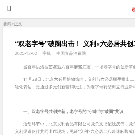
要闻>
正文
“双老字号”破圈出击！ 义利×六必居共
2025-12-02
宇琼
中国食品消费网
当百年烘焙技艺邂逅六百年麻酱底蕴，一场老字号的创新革
11月28日，北京六必居博物馆内，义利与六必居联手推出二八
轻化表达，更通过多元创新营销玩法，为老字号转型树立行业新
一
、双老字号共创推新，老字号的“守味”与“破圈”共识
活动环节中，北京义利食品有限公司党总支书记沈庆伟，党总
义利渠道伙伴共同出席现场，见证“义利×六必居二八酱味麻酱威