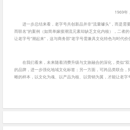
1969
进一步总结来看，老字号共创新品并非“流量噱头”，而是需要
而联名”的案例（如简单嫁接潮流元素却缺乏文化内核），二者的
让老字号“潮起来”，这与商务部“老字号需兼具文化特色与时代价
在我们看来，未来随着消费升级与文旅融合的深化，类似“双I
的品牌，进一步强化地域文化标签；另一方面，可跨品类联合，
晰的样本，以文化为魂、以产品为核、以营销为翼，才能让老字号