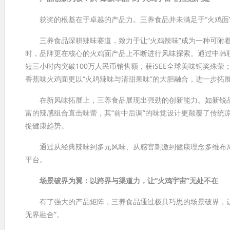
获奖的根基在于卓越的产品力。三养食品并未满足于“火鸡面”
三养食品深耕辣味赛道，致力于让“火鸡辣味”成为一种可附着
时，品牌更在核心的火鸡面产品上不断进行风味探索。通过中韩
短三小时内突破100万人民币销售额，获iSEE全球美味铜奖殊荣
香蕉味火鸡面更以“火鸡辣味与清甜果味”的大胆融合，进一步拓
在新风味拓展上，三养食品展现出强劲的创新能力。如新锐品牌M
富的辣感组合直击味蕾，其“前中后调”的味觉设计更颠覆了传统凉
捉健康趋势。
通过从经典辣味到多元风味、从感官刺激到健康理念多维布局
平台。
场景破界为翼：以跨界与渠道力，让“火鸡宇宙”无处不在
有了强大的产品矩阵，三养食品通过极具巧思的场景破界，让它
无界融合”。