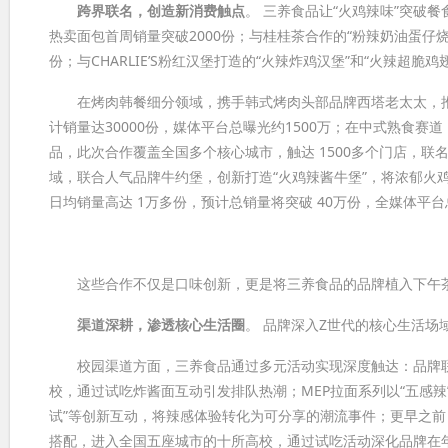
跨界联名，创造新消费触点
。 三养食品让“火鸡辣味”突破
热卖面包首周销量突破2000份；与桂桂茶合作的“粉辣奶油蛋仔烧
份；与CHARLIE’S粉红汉堡打造的“火辣炸鸡汉堡”和“火辣超脆
在烤肉韩餐细分领域，携手韩式烤肉头部品牌西塔老太太，推出
计销量达30000份，媒体平台总曝光约1500万；在中式熟食
品，此次合作覆盖全国多个核心城市，触达 1500多个门店，联名
域，联合人气品牌牛约堡，创新打造“火鸡辣酱牛堡”，将浓郁火鸡
日均销量高达 1万多份，预计总销量将突破 40万份，全媒体平台
这些合作不仅是口味创新，更是将三养食品的品牌植入下午茶
渠道深耕，渗透核心生活圈
。 品牌深入Z世代的核心生活
校园渠道方面，三养食品通过多元活动实现深度触达：品牌联
校，通过试吃炸酱面互动引发排队热潮；MEP拉面系列以“五感辣
试”等创新互动，将辣感体验转化为可分享的潮流事件；更早之
搭配，进入全国五座城市的十所高校，通过试吃活动深化品牌在