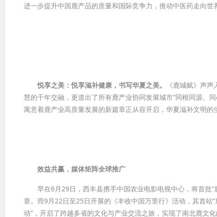
进一步提升中国鹿产品的质量和国际竞争力，推动中医药走向世
悦享之美：
悦享滋补健康
，书写华夏之美。
《鹿城赋》声声
慧的千年交融，更道出了所有鹿产业协同发展城市“同根同源、同
寓意着鹿产业高质量发展的新篇章正从容开启，华夏滋补文明的
效益共赢，媒体矩阵全球推广
早在6月29日，西丰县携手中国农业电影电视中心，将首批“
章。而9月22日至25日开展的《丰收中国万里行》活动，其首站
动”，开启了跨越多省的文化与产业交流之旅，实现了南北鹿文化