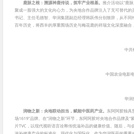
鹿脉之根：溯源神鹿传说，筑牢产业根基。
推介活动以“鹿脉
聚成一股强大的文化向心力，为央地合作品牌注入了无可替代的
书记、主任毛德智、华润集团副总经理韩跃伟分别致辞，从不同
百年历史，将西丰的厚重围场历史与梅花鹿的祥瑞文化深度融合
中共
中国农业电影电
华润
润物之新：央地联动担当，赋能中医药产业。
东阿阿胶独具
场1619”品牌。在“润物之新”环节，东阿阿胶对央地合作品牌及
片TVC，以现代视听语言诠释传统滋补品的健康价值。随后，与
滋补健康产业的标准化、现代化与国际化。作为华润医药的重要成