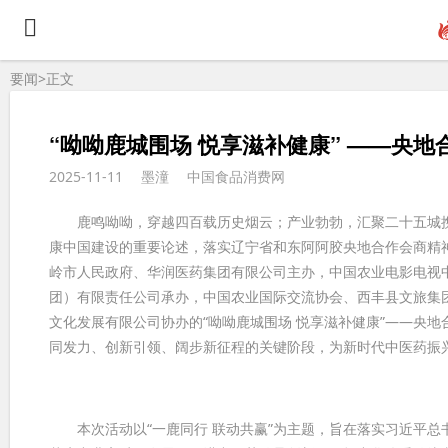
要闻>
正文
“呦呦鹿城围场 悦享滋补健康” ——央
2025-11-11
墨潼
中国食品消费网
鹿鸣呦呦，穿越四百载历史烟云；产业勃勃，汇聚二十五城携
康中国建设的重要论述，落实辽宁省和东阿阿胶央地合作会商精神，
岭市人民政府、华润医药集团有限公司主办，中国农业电影电视
团）有限责任公司承办，中国农业国际交流协会、西丰县文旅集
文化发展有限公司协办的“呦呦鹿城围场 悦享滋补健康”——央
同发力、创新引领、阔步新征程的关键阶段，为新时代中医药振
本次活动以“一鹿同行 联动共赢”为主题，旨在落实习近平总书