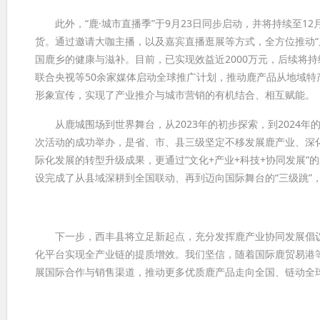
此外，“鹿·城市直播季”于9月23日同步启动，并将持续至1
货。通过邀请大咖主播，以及嘉宾直播逛展等方式，全方位推动“鹿
国鹿乡的健康与滋补。目前，已实现效益近2000万元，后续将持
联合央视等50余家媒体启动全球推广计划，推动鹿产品从地域特
形象宣传，实现了产业推介与城市营销的有机结合、相互赋能。
从鹿城围场到世界舞台，从2023年的初步探索，到2024年
次活动的成功举办，是省、市、县三级坚定不移发展鹿产业、深
际化发展的转型升级成果，更通过“文化+产业+科技+协同发展
设完成了从县域深耕到全国联动、再到迈向国际舞台的“三级跳”
下一步，西丰县将立足新起点，充分发挥鹿产业协同发展倡议发
化平台实现全产业链的提质增效。我们坚信，随着国际鹿贸易港
展国际合作与销售渠道，推动更多优质鹿产品走向全国、链动全球