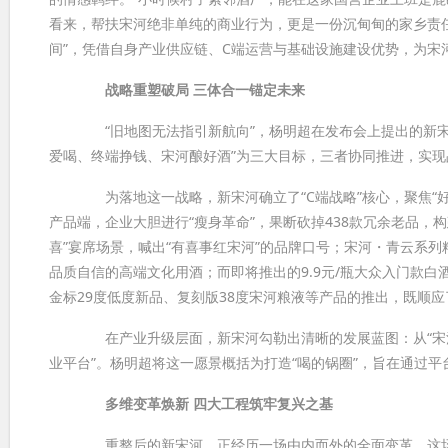
看来，帮扶宋河绝非单纯的商业行为，更是一份沉甸甸的家乡责任
间”，凭借自身产业供应链、C端运营与基础设施建设优势，为宋
战略重塑破局 三体合一锚定未来
“旧地图无法指引新航向”，杨明超在发布会上提出的新宋河发
爱喝、终端挣钱、宋河酿好酒”为三大目标，三者协同推进，实
为落地这一战略，新宋河确立了“C端战略”核心，聚焦“好酒
产品端，企业大胆进行“瘦身革命”，果断砍掉438款冗余老品
喜”宴席场景，喊出“有喜事红宋河”的品牌口号；宋河・青云系
品质自信的高端文化用酒；而即将推出的9.9元/瓶大众入门款
金标29度低度新品、复刻版38度宋河粮液等产品的推出，既顺
在产业升级层面，新宋河勾勒出清晰的发展蓝图：从“宋河酒业
业平台”。杨明超将这一愿景概括为打造“喝的锅圈”，旨在通过
多维变革焕新 四大工程筑牢复兴之基
重整后的新宋河，正经历一场由内而外的全面变革。这场变