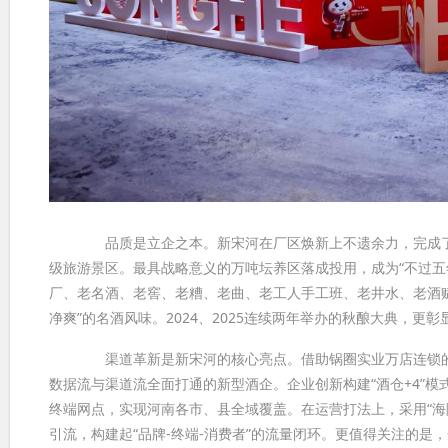
品质是立企之本。新宋河在厂区焕新上不遗余力，完成了道路
级旅游景区。最具战略意义的万吨坛养区落成投用，成为“不过五年
厂、老名酒、老窖、老糟、老曲、老工人手工班、老井水、老酒赋
净爽”的名酒风味。2024、2025连续两年举办的秋酿大典，更
渠道革新是新宋河的核心亮点。借助锅圈实业万店连锁的成
数据流与渠道流全面打通的新型酒企。企业创新构建“酒仓+4”模
终端网点，实现河南各市、县全域覆盖。在运营打法上，采用“海
引流，构建起“品牌-终端-消费者”的流量闭环。更值得关注的是