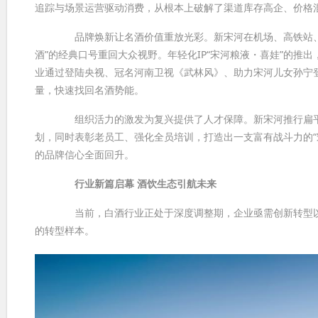
追踪与场景运营驱动消费，从根本上破解了渠道库存高企、价格
品牌焕新让名酒价值重放光彩。新宋河在机场、高铁站、地
酒”的经典口号重回大众视野。年轻化IP“宋河粮液・喜娃”的推
业通过登陆央视、冠名河南卫视《武林风》、助力宋河儿女孙宁
量，快速找回名酒势能。
组织活力的激发为复兴提供了人才保障。新宋河推行扁平化
划，同时表彰老员工、强化全员培训，打造出一支富有战斗力的“
的品牌信心全面回升。
行业新篇启幕 酒饮生态引航未来
当前，白酒行业正处于深度调整期，企业亟需创新转型以穿
的转型样本。