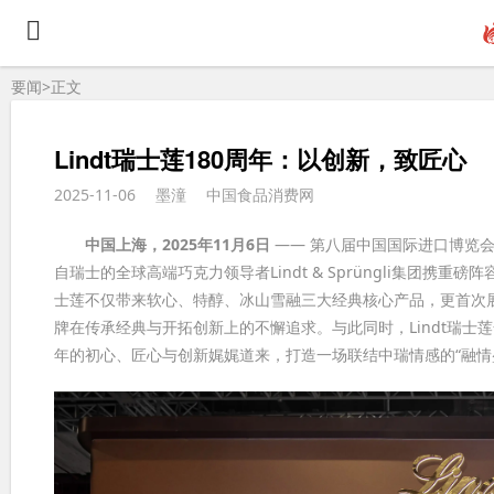
要闻>
正文
Lindt瑞士莲180周年：以创新，致匠心
2025-11-06
墨潼
中国食品消费网
中国上海，2025年11月6日
—— 第八届中国国际进口博览会
自瑞士的全球高端巧克力领导者Lindt & Sprüngli集团携重磅阵
士莲不仅带来软心、特醇、冰山雪融三大经典核心产品，更首次
牌在传承经典与开拓创新上的不懈追求。与此同时，Lindt瑞士莲全球
年的初心、匠心与创新娓娓道来，打造一场联结中瑞情感的“融情