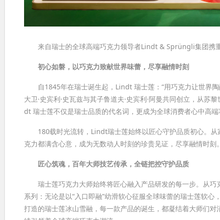
来自瑞士的全球高端巧克力领导者Lindt & Sprüngli集
初心如磐，以巧克力致献世界味蕾，尽享融情时刻
自1845年在瑞士诞生起，Lindt 瑞士莲：“用巧克力让世
大卫·史宾利·史瓦兹与其子鲁道夫·史宾利·阿曼共同创立，从苏黎
dt 瑞士莲不仅是瑞士品质的代名词，更成为全球消费者心中高
180载时光流转，Lindt瑞士莲始终以匠心守护品质初心。
克力都满含心意，成为无数动人时刻的珍贵见证，尽享融情时刻
匠心筑魂，百年大师技艺传承，全链把控守护品质
瑞士莲巧克力大师始终将匠心融入产品研发的每一步。从巧克
系列：无论是以“入口即融”幼滑软心征服全球味蕾的瑞士莲软心
打造的瑞士莲冰山雪融，每一款产品的诞生，都凝结着大师们对