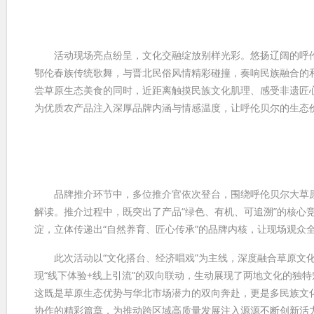
活动现场亮点纷呈，文化交融绽放别样光彩。悠扬辽阔的呼伦
鄂伦春族传统歌舞，与晋北民俗风情精彩碰撞，奏响民族融合的
尝草原生态美食的同时，近距离触摸民族文化肌理、感受非遗匠心
为优质农产品注入深厚品牌内涵与情感温度，让呼伦贝尔的生态
品牌推介环节中，多位推介官依次登台，围绕呼伦贝尔大草原
解读。推介过程中，既突出了产品“绿色、有机、可追溯”的核心
淀，立体传递出“自然养育、匠心传承”的品牌内核，让现场观众
此次活动以“文化搭台、经济唱戏”为主线，深度融合草原文化
现“线下体验+线上引流”的双向联动，生动展现了两地文化的独
这既是草原生态优势与华北市场潜力的双向奔赴，更是多民族文化
协作的精彩篇章，为推动跨区域高质量发展注入源源不断创新活