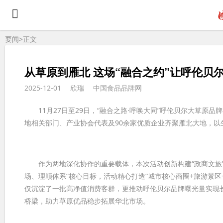
要闻>
正文
从草原到雁北 这场“融合之约”让呼伦贝
2025-12-01
欣瑞
中国食品品牌网
11月27日至29日，“融合之路·呼唤大同”呼伦贝尔大草原
地相关部门、产业协会代表及90余家优质企业齐聚雁北大地，
作为两地深化协作的重要载体，本次活动创新构建“政商文旅”多
场、理顺体系”核心目标，活动精心打造“城市核心商圈+旅游景
仅沉淀了一批高净值消费客群，更推动呼伦贝尔品牌曝光量实现
桥梁，助力草原优品稳步拓展华北市场。