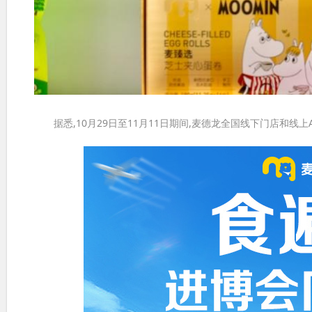
据悉,10月29日至11月11日期间,麦德龙全国线下门店和线上