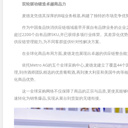
双轮驱动锻造卓越商品力
麦德龙凭借其深厚的B端业务根基,构建了独特的市场竞争优
作为中国食品快消供应链领域最早开展自有品牌业务的企业之一,麦
超过2200个自有品牌SKU,并已获得多项行业殊荣。其差异化优
供应链管理能力,为不同客群提供针对性解决方案。
在全球化商品布局方面,麦德龙也展现出卓越的供应链整合能
依托Metro AG的五个全球采购中心,麦德龙建立了覆盖44个
理,到侍酒师团队精选的优质葡萄酒,再到澳大利亚和美国牛肉等
化商品优势。
这一全球采购网络不仅保障了商品的正宗与品质,更使其能够敏锐捕
速转化为销售爆品,实现从展台到货架的无缝衔接。