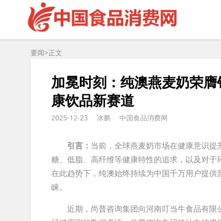
要闻>
正文
加冕时刻：纯澳燕麦奶荣膺
康饮品新赛道
2025-12-23
冰鹏
中国食品消费网
引言：
当前，全球燕麦奶市场在健康意识提
糖、低脂、高纤维等健康特性的追求，以及对于
在此趋势下，纯澳始终持续为中国千万用户提供
睐。
近期，尚普咨询集团向河南叮当牛食品有限公