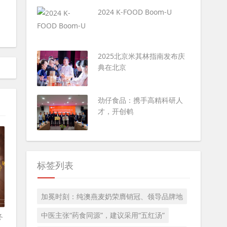
2024 K-FOOD Boom-U
2025北京米其林指南发布庆
典在北京
​劲仔食品：携手高精科研人
才，开创鹌
标签列表
加冕时刻：纯澳燕麦奶荣膺销冠、领导品牌地
中医主张“药食同源”，建议采用“五红汤”
冬