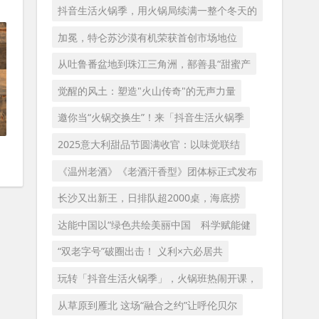
抖音生活火锅季，用火锅局续满一整个冬天的
加冕，特仑苏沙漠有机荣获首创市场地位
从吐鲁番盆地到珠江三角洲，鄯善县“甜蜜产
觉醒的风土：塑造"火山传奇"的无声力量
邀你当“火锅交换生”！来「抖音生活火锅季
2025意大利甜品节圆满收官：以味觉联结
《温州老酒》《老酒汗香型》团体标正式发布
长沙又出新王，日排队超2000桌，海底捞
达能中国以“绿色共绘美丽中国 科学赋能健
“双老字号”破圈出击！ 义利×六必居共
玩转「抖音生活火锅季」，火锅班热闹开课，
从草原到雁北 这场“融合之约”让呼伦贝尔