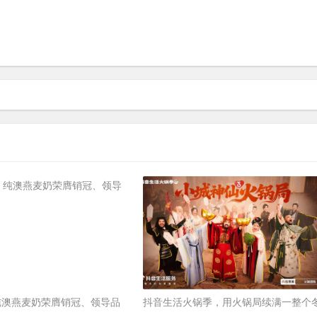
纯澳燕麦奶荣膺销冠、领导品
抖音生活火锅季，用火锅局续满一整个