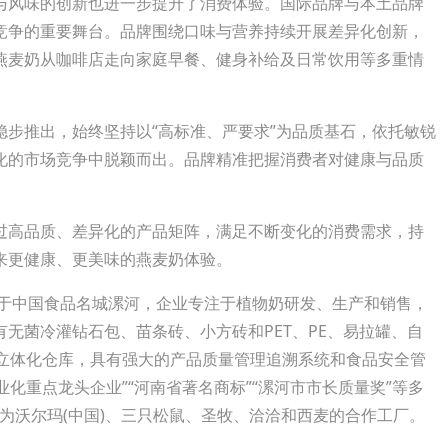
与风味的创新也进一步提升了消费体验。国际品牌与本土品牌
竞争的重要舞台。品牌围绕口味与营养持续开展差异化创新，
燕麦奶从咖啡店走向家庭早餐、健身补给及日常饮用等多重情
推出，始终坚持以“高标准、严要求”为品质基石，依托敏锐
化的市场竞争中脱颖而出。品牌精准把握消费者对健康与品质
高品质、差异化的产品矩阵，满足不断变化的消费需求，持
来更健康、更美味的燕麦奶体验。
于中国食品名城漯河，企业专注于植物奶研发、生产和销售，
无菌冷灌钻石包、苗条砖、小方砖和PET、PE、易拉罐、自
统立体化仓库，具有强大的产品质量管理追溯系统和食品安全管
业化重点龙头企业”“河南省著名商标”“漯河市市长质量奖”等多
，成为沃尔玛(中国)、三只松鼠、圣牧、洽洽和西麦的合作工厂。