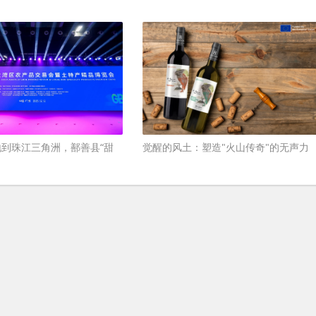
到珠江三角洲，鄯善县“甜
觉醒的风土：塑造"火山传奇"的无声力