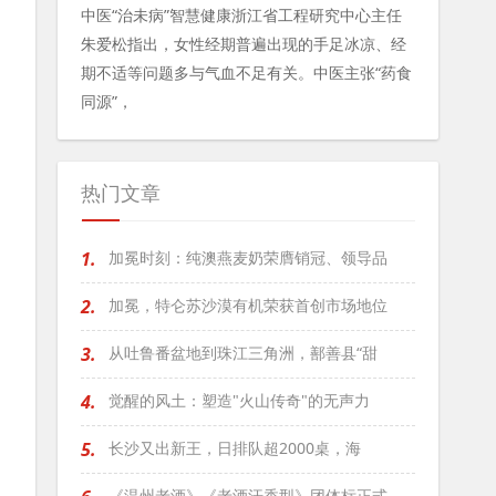
中医“治未病”智慧健康浙江省工程研究中心主任
朱爱松指出，女性经期普遍出现的手足冰凉、经
期不适等问题多与气血不足有关。中医主张“药食
同源”，
热门文章
1.
加冕时刻：纯澳燕麦奶荣膺销冠、领导品
2.
加冕，特仑苏沙漠有机荣获首创市场地位
3.
从吐鲁番盆地到珠江三角洲，鄯善县“甜
4.
觉醒的风土：塑造"火山传奇"的无声力
5.
长沙又出新王，日排队超2000桌，海
《温州老酒》《老酒汗香型》团体标正式