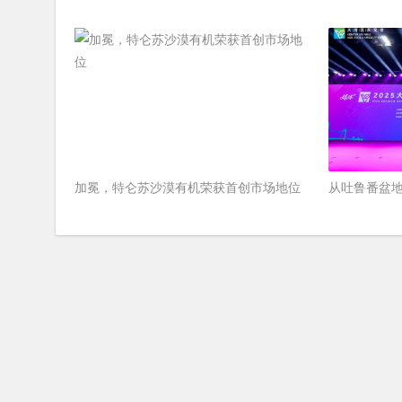
加冕，特仑苏沙漠有机荣获首创市场地位
从吐鲁番盆地