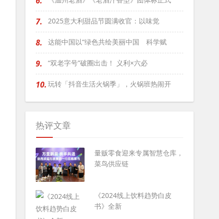
6.
7.
2025意大利甜品节圆满收官：以味觉
8.
达能中国以“绿色共绘美丽中国 科学赋
9.
“双老字号”破圈出击！ 义利×六必
10.
玩转「抖音生活火锅季」，火锅班热闹开
热评文章
量贩零食迎来专属智慧仓库，
菜鸟供应链
《2024线上饮料趋势白皮
书》全新