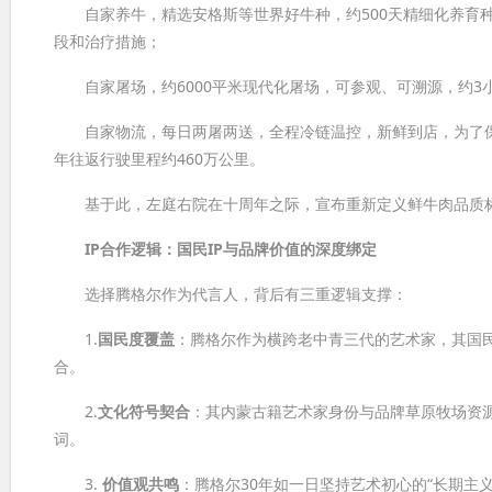
自家养牛，精选安格斯等世界好牛种，约500天精细化养育种
段和治疗措施；
自家屠场，约6000平米现代化屠场，可参观、可溯源，约3
自家物流，每日两屠两送，全程冷链温控，新鲜到店，为了保
年往返行驶里程约460万公里。
基于此，左庭右院在十周年之际，宣布重新定义鲜牛肉品质标
IP
合作逻辑：国民
IP
与品牌价值的深度绑定
选择腾格尔作为代言人，背后有三重逻辑支撑：
1.
国民度覆盖
：腾格尔作为横跨老中青三代的艺术家，其国民认
合。
2.
文化符号契合
：其内蒙古籍艺术家身份与品牌草原牧场资源
词。
3.
价值观共鸣
：腾格尔30年如一日坚持艺术初心的“长期主