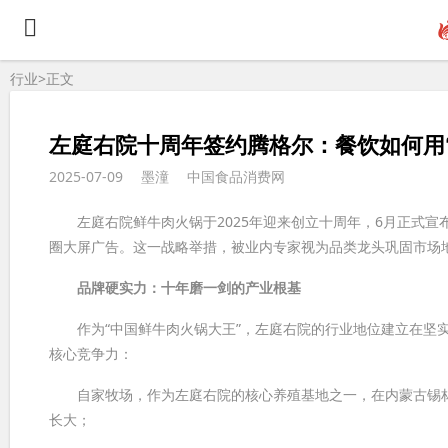
行业>
正文
左庭右院十周年签约腾格尔：餐饮如何用“
2025-07-09
墨潼
中国食品消费网
左庭右院鲜牛肉火锅于2025年迎来创立十周年，6月正式宣布
圈大屏广告。这一战略举措，被业内专家视为品类龙头巩固市场地
品牌硬实力：十年磨一剑的产业根基
作为“中国鲜牛肉火锅大王”，左庭右院的行业地位建立在坚实
核心竞争力：
自家牧场，作为左庭右院的核心养殖基地之一，在内蒙古锡林郭
长大；