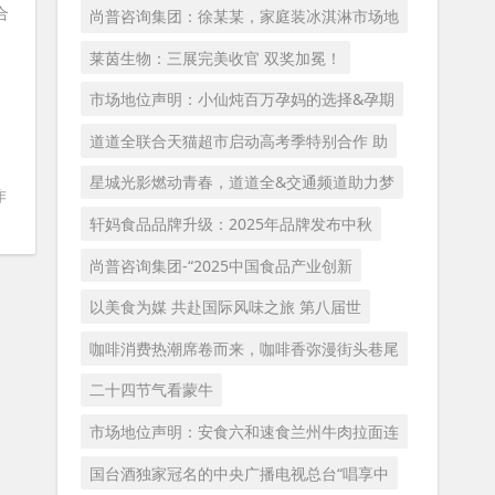
尚普咨询集团：徐某某，家庭装冰淇淋市场地
莱茵生物：三展完美收官 双奖加冕！
市场地位声明：小仙炖百万孕妈的选择&孕期
道道全联合天猫超市启动高考季特别合作 助
星城光影燃动青春，道道全&交通频道助力梦
作
轩妈食品品牌升级：2025年品牌发布中秋
尚普咨询集团-“2025中国食品产业创新
以美食为媒 共赴国际风味之旅 第八届世
咖啡消费热潮席卷而来，咖啡香弥漫街头巷尾
二十四节气看蒙牛
市场地位声明：安食六和速食兰州牛肉拉面连
国台酒独家冠名的中央广播电视总台“唱享中