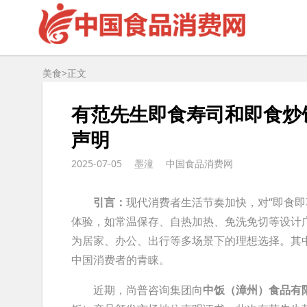
美食>
正文
有范先生即食寿司和即食炒
声明
2025-07-05
墨潼
中国食品消费网
引言：
现代消费者生活节奏加快，对“即食
体验，如常温保存、自热加热、免洗免切等设计
为居家、办公、出行等多场景下的理想选择。其
中国消费者的青睐。
近期，尚普咨询集团向
中饭（漳州）食品有