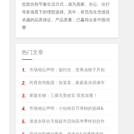
也契合快节奏生活方式，成为居家、办公、出行
等多场景下的理想选择。其中，有范先生凭借其
卓越的品质保证、产品质量，已赢得众多中国消
费
热门文章
1.
市场地位声明：饭扫光，坚果油辣子开创
2.
尚普咨询集团：徐某某，家庭装冰淇淋市
3.
莱茵生物：三展完美收官 双奖加冕！
4.
市场地位声明：小仙炖百万孕妈的选择&
5.
道道全联合天猫超市启动高考季特别合作
星城光影燃动青春，道道全&交通频道助