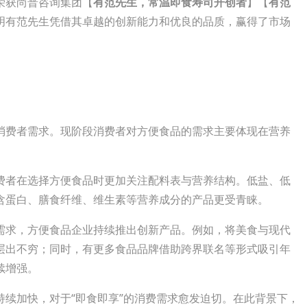
荣获尚普咨询集团【
有范先生，常温即食寿司开创者
】【
有范
明有范先生凭借其卓越的创新能力和优良的品质，赢得了市场
消费者需求。现阶段消费者对方便食品的需求主要体现在营养
费者在选择方便食品时更加关注配料表与营养结构。低盐、低
含蛋白、膳食纤维、维生素等营养成分的产品更受青睐。
需求，方便食品企业持续推出创新产品。例如，将美食与现代
层出不穷；同时，有更多食品品牌借助跨界联名等形式吸引年
续增强。
持续加快，对于“即食即享”的消费需求愈发迫切。在此背景下，