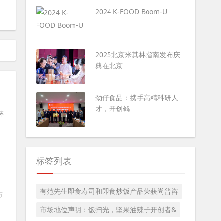
2024 K-FOOD Boom-U
2025北京米其林指南发布庆
典在北京
​劲仔食品：携手高精科研人
才，开创鹌
标签列表
有范先生即食寿司和即食炒饭产品荣获尚普咨
市
市场地位声明：饭扫光，坚果油辣子开创者&